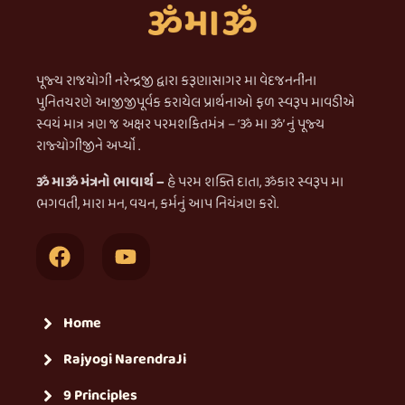
પૂજ્ય રાજયોગી નરેન્દ્રજી દ્વારા કરૂણાસાગર મા વેદજનનીના
પુનિતચરણે આજીજીપૂર્વક કરાયેલ પ્રાર્થનાઓ ફળ સ્વરૂપ માવડીએ
સ્વયં માત્ર ત્રણ જ અક્ષર પરમશકિતમંત્ર – ‘ૐ મા ૐ’ નું પૂજ્ય
રાજ્યોગીજીને અર્પ્યો .
ૐ માૐ મંત્રનો ભાવાર્થ –
હે પરમ શક્તિ દાતા, ૐકાર સ્વરૂપ મા
ભગવતી, મારા મન, વચન, કર્મનું આપ નિયંત્રણ કરો.
Home
Rajyogi NarendraJi
9 Principles