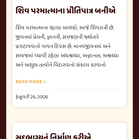
શિવ પરમાત્માના પ્રીતિપાત્ર બનીએ
શિવ પરમાત્માના વ્હાલા બાળકો, આજે શિવરાત્રી છે.
જીવનમાં પ્રેમની, જ્ઞાનની, સમજણની જ્યોતને
પ્રગટાવવાનો પાવન દિવસ છે. માનવજીવનમાં અને
સમાજમાં વ્યાપી રહેલા અંધશ્રધ્ધા, અજ્ઞાનતા, અશ્રધ્ધા
અને અશુભ તત્વોને વિદારવાનો સંકલ્પ કરવાનો
READ MORE »
ફેબ્રુવારી 26, 2006
સદભાગ્યનું નિર્માણ કરીએ