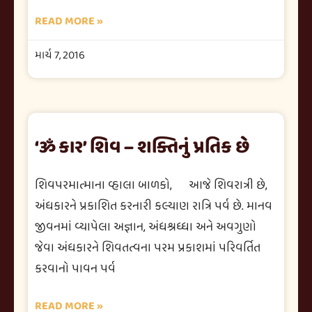
READ MORE »
માર્ચ 7, 2016
‘ૐ કાર’ શિવ – શક્તિનું પ્રતિક છે
શિવપરમાત્માના વ્હાલા બાળકો, આજે શિવરાત્રી છે,
અંધકારને પ્રકાશિત કરનારી કલ્યાણ રાત્રિ પર્વ છે. માનવ
જીવનમાં વ્યાપેલા અજ્ઞાન, અંધશ્રધ્ધા અને અવગુણો
જેવા અંધકારને શિવતત્વના પરમ પ્રકાશમાં પરિવર્તિત
કરવાનો પાવન પર્વ
READ MORE »