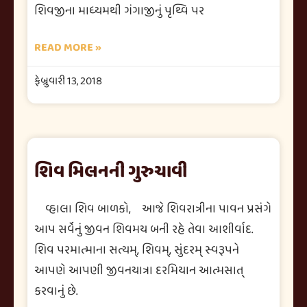
શિવજીના માધ્યમથી ગંગાજીનું પૃથ્વિ પર
READ MORE »
ફેબ્રુવારી 13, 2018
શિવ મિલનની ગુરુચાવી
વ્હાલા શિવ બાળકો, આજે શિવરાત્રીના પાવન પ્રસંગે
આપ સર્વેનું જીવન શિવમય બની રહે તેવા આશીર્વાદ.
શિવ પરમાત્માના સત્યમ્, શિવમ્, સુંદરમ્ સ્વરૂપને
આપણે આપણી જીવનયાત્રા દરમિયાન આત્મસાત્
કરવાનું છે.