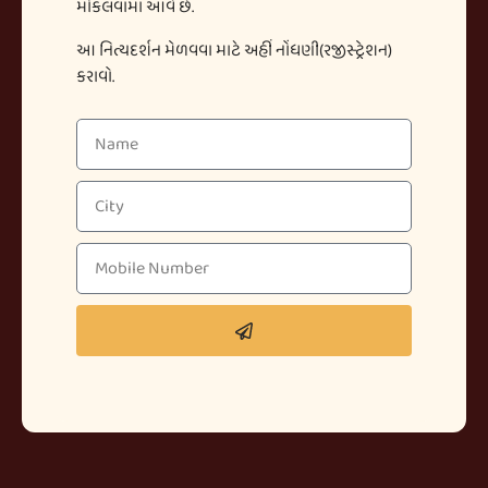
મોકલવામાં આવે છે.
આ નિત્યદર્શન મેળવવા માટે અહીં નોંધણી(રજીસ્ટ્રેશન)
કરાવો.