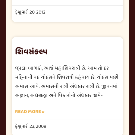
ફેબ્રુવારી 20, 2012
શિવસંકલ્પ
વ્હાલા બાળકો, આજે મહાશિવરાત્રી છે. આમ તો દર
મહિનાની વદ ચૌદસને શિવરાત્રી કહેવાય છે. ચૌદસ પછી
અમાસ આવે. અમાસની રાત્રી અંધકાર રાત્રી છે. જીવનમાં
અજ્ઞાન, અંધશ્રદ્ધા અને વિકારોનો અંધકાર જામે-
READ MORE »
ફેબ્રુવારી 23, 2009