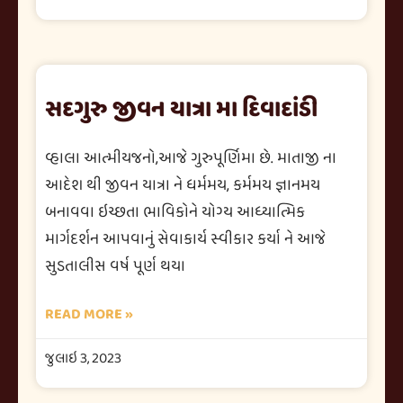
સદગુરુ જીવન યાત્રા મા દિવાદાંડી
વ્હાલા આત્મીયજનો,આજે ગુરુપૂર્ણિમા છે. માતાજી ના
આદેશ થી જીવન યાત્રા ને ધર્મમય, કર્મમય જ્ઞાનમય
બનાવવા ઇચ્છતા ભાવિકોને યોગ્ય આધ્યાત્મિક
માર્ગદર્શન આપવાનું સેવાકાર્ય સ્વીકાર કર્યા ને આજે
સુડતાલીસ વર્ષ પૂર્ણ થયા
READ MORE »
જુલાઇ 3, 2023