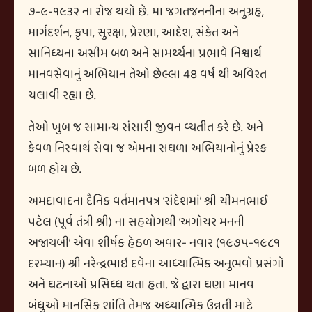
૭-૯-૧૯૩૨ ના રોજ થયો છે. મા જગતજનનીના અનુગ્રહ,
માર્ગદર્શન, કૃપા, સુરક્ષા, પ્રેરણા, આદેશ, સંકેત અને
સાનિધ્યના અસીમ બળ અને સામર્થ્યના પ્રભાવે નિશ્વાર્થ
માનવસેવાનું અભિયાન તેઓ છેલ્લા 48 વર્ષ થી અવિરત
ચલાવી રહ્યા છે.
તેઓ ખુબ જ સામાન્ય સંસારી જીવન વ્યતીત કરે છે. અને
કેવળ નિસ્વાર્થ સેવા જ એમના સઘળા અભિયાનોનું પ્રેરક
બળ હોય છે.
અમદાવાદના દૈનિક વર્તમાનપત્ર ‘સંદેશમાં’ શ્રી ચીમનભાઈ
પટેલ (પૂર્વ તંત્રી શ્રી) ના સહયોગથી ‘અગોચર મનની
અજાયબી’ એવા શીર્ષક હેઠળ અવાર- નવાર (૧૯૭૫-૧૯૮૧
દરમ્યાન) શ્રી નરેન્દ્રભાઇ દવેના આધ્યાત્મિક અનુભવો પ્રસંગો
અને ઘટનાઓ પ્રસિધ્ધ થતા હતા. જે દ્વારા ઘણા માનવ
બંધુઓ માનસિક શાંતિ તેમજ અધ્યાત્મિક ઉન્નતી માટે