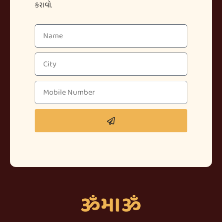
કરાવો.