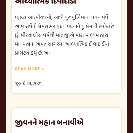
આધ્યાત્મિક દિવાદાંડી
વ્હાલા આત્મીયજનો, આજે ગુરુપૂર્ણિમાના પવન પર્વે
આપ સર્વેની પ્રેમસભર હૃદય વંદનાને હું પ્રેમથી સ્વીકારું
છું. પીસ્તાલીસ વર્ષથી માતાજીએ મારા માધ્યમ દ્વારા
માનવતાનાં અમૃત સાગરમાં આધ્યાત્મિક દીવાદાંડીનું
પ્રાગટ્ય કર્યું છે. આ
READ MORE »
જુલાઇ 23, 2021
જીવનને મહાન બનાવીએ