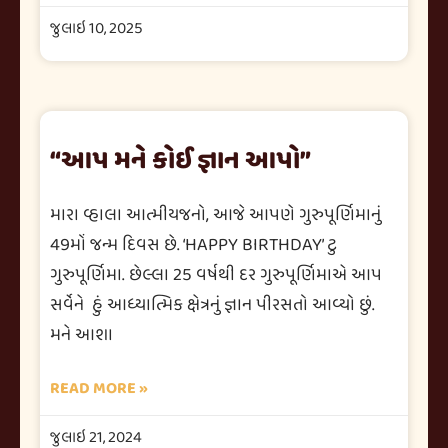
જુલાઇ 10, 2025
“આપ મને કોઈ જ્ઞાન આપો”
મારા વ્હાલા આત્મીયજનો, આજે આપણે ગુરુપૂર્ણિમાનું
49મોં જન્મ દિવસ છે. ‘HAPPY BIRTHDAY’ ટુ
ગુરુપૂર્ણિમા. છેલ્લા 25 વર્ષથી દર ગુરુપૂર્ણિમાએ આપ
સર્વેને હું આધ્યાત્મિક ક્ષેત્રનું જ્ઞાન પીરસતો આવ્યો છું.
મને આશા
READ MORE »
જુલાઇ 21, 2024