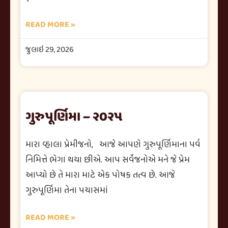
READ MORE »
જુલાઇ 29, 2026
ગુરુપૂર્ણિમા – ૨૦૨૫
મારા વ્હાલા પ્રેમીજનો, આજે આપણે ગુરુપૂર્ણિમાના પર્વ
નિમિત્તે ભેગા થયા છીએ. આપ સર્વેજનોએ મને જે પ્રેમ
આપ્યો છે તે મારા માટે એક પોષક તત્વ છે. આજે
ગુરુપૂર્ણિમા તેના પચાસમાં
READ MORE »