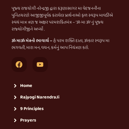
પૂજ્ય રાજયોગી નરેન્દ્રજી દ્વારા કરૂણાસાગર મા વેદજનનીના
પુનિતચરણે આજીજીપૂર્વક કરાયેલ પ્રાર્થનાઓ ફળ સ્વરૂપ માવડીએ
સ્વયં માત્ર ત્રણ જ અક્ષર પરમશકિતમંત્ર – ‘ૐ મા ૐ’ નું પૂજ્ય
રાજ્યોગીજીને અર્પ્યો .
ૐ માૐ મંત્રનો ભાવાર્થ –
હે પરમ શક્તિ દાતા, ૐકાર સ્વરૂપ મા
ભગવતી, મારા મન, વચન, કર્મનું આપ નિયંત્રણ કરો.
Home
Rajyogi NarendraJi
9 Principles
Prayers