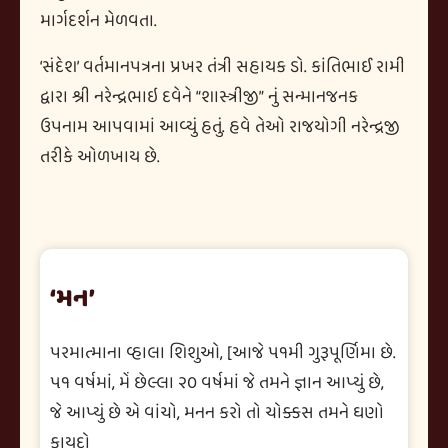
માર્ગદર્શન મેળવતા.
‘સંદેશ’ વર્તમાનપત્રના પ્રખર તંત્રી સહાયક ડો. કાંતિભાઈ રામી
દ્વારા શ્રી નરેન્દ્રભાઇ દવેને “શાસ્ત્રીજી” નું સન્માનજનક
ઉપનામ આપવામાં આવ્યું હતું. હવે તેઓ રાજયોગી નરેન્દ્રજી
તરીકે ઓળખાય છે.
‘મન’
પરમાત્માના વ્હાલા શિશુઓ, [આજે ૫૧મી ગુરૂપૂર્ણિમા છે.
૫૧ વર્ષમાં, મેં છેલ્લા ૨૦ વર્ષમાં જે તમને જ્ઞાન આપ્યું છે,
જે આપ્યું છે એ વાંચો, મનન કરો તો ચોક્કસ તમને ઘણો
ફાયદો