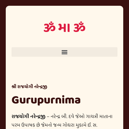
શ્રી રાજયોગી નરેન્દ્રજી
Gurupurnima
રાજયોગી નરેન્દ્રજી
– નરેન્દ્ર બી. દવે જેઓ ગાયત્રી માતાના
પરમ ઉપાષક છે જેમનો જન્મ ગોધરા મુકામે ઈ. સ.