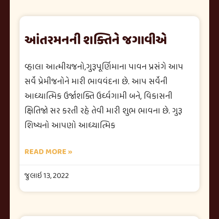
આંતરમનની શક્તિને જગાવીએ
વ્હાલા આત્મીયજનો,ગુરૂપૂર્ણિમાના પાવન પ્રસંગે આપ
સર્વે પ્રેમીજનોને મારી ભાવવંદના છે. આપ સર્વેની
આધ્યાત્મિક ઉર્જાશક્તિ ઉર્ધ્વગામી બને, વિકાસની
ક્ષિતિજો સર કરતી રહે તેવી મારી શુભ ભાવના છે. ગુરૂ
શિષ્યનો આપણો આધ્યાત્મિક
READ MORE »
જુલાઇ 13, 2022