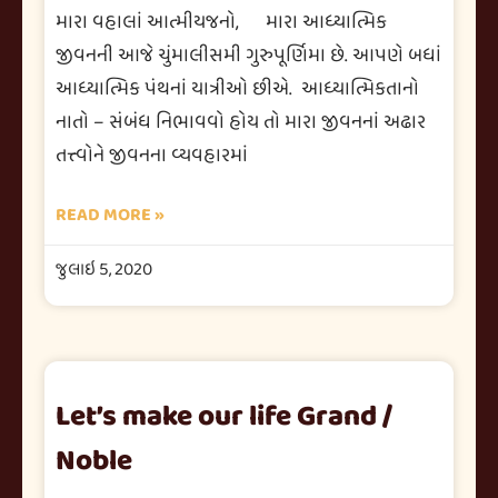
મારા વહાલાં આત્મીયજનો, મારા આધ્યાત્મિક
જીવનની આજે ચુંમાલીસમી ગુરુપૂર્ણિમા છે. આપણે બધાં
આધ્યાત્મિક પંથનાં યાત્રીઓ છીએ. આધ્યાત્મિકતાનો
નાતો – સંબંધ નિભાવવો હોય તો મારા જીવનનાં અઢાર
તત્ત્વોને જીવનના વ્યવહારમાં
READ MORE »
જુલાઇ 5, 2020
Let’s make our life Grand /
Noble