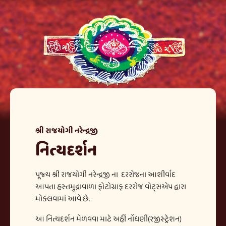
શ્રી રાજયોગી નરેન્દ્રજી
નિત્યદર્શન
પૂજ્ય શ્રી રાજયોગી નરેન્દ્રજી ના દરરોજના આશીર્વાદ
આપતા હસ્તમુદ્રાવાળા ફોટોગ્રાફ દરરોજ વોટ્સએપ દ્વારા
મોકલવામાં આવે છે.
આ નિત્યદર્શન મેળવવા માટે અહીં નોંધણી(રજીસ્ટ્રેશન)