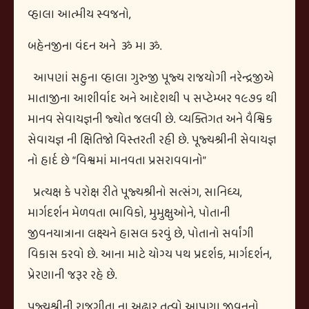
વ્હાલા આત્મીય સ્વજનો,
બહેનજીના વંદન અને
ૐ મા ૐ.
આપણાં સહુના વ્હાલા ગુરુજી પૂજ્ય રાજયોગી નરેન્દ્રજીએ
માતાજીના આશીર્વાદ અને આદેશથી ૫ સપ્ટેમ્બર ૧૯૭૬ થી
માનવ સેવાયજ્ઞની જ્યોત જલવી છે. વ્યક્તિગત અને વૈશ્વિક
સેવાયજ્ઞ ની ક્ષિતિજો વિસ્તરતી રહી છે. પૂજ્યશ્રીની સેવાયજ્ઞ
નો હાર્દ છે
“
વિશ્વમાં માનવતા પ્રસરાવવાનો
”
પ્રત્યક્ષ કે પરોક્ષ રીતે પૂજ્યશ્રીનો સત્સંગ, સાનિધ્ય,
માર્ગદર્શન મેળવતા ભાવિકો, મુમુક્ષુઓને, પોતાની
જીવનયાત્રાના લક્ષ્યને હાસલ કરવું છે, પોતાનો સર્વાંગી
વિકાસ કરવો છે. આના માટે યોગ્ય પથ પ્રદર્શક
,
માર્ગદર્શન
,
પ્રેરણાની જરૂર રહે છે.
પૂજ્યશ્રીની રાજગીતા ના અઢાર તત્વો આપણા જીવનનો