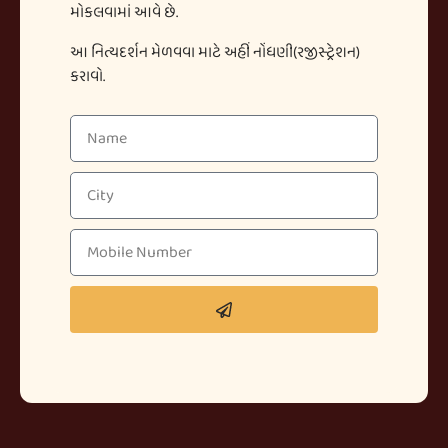
મોકલવામાં આવે છે.
આ નિત્યદર્શન મેળવવા માટે અહીં નોંધણી(રજીસ્ટ્રેશન)
કરાવો.