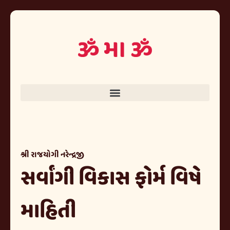
શ્રી રાજયોગી નરેન્દ્રજી
સર્વાંગી વિકાસ ફોર્મ વિષે
માહિતી