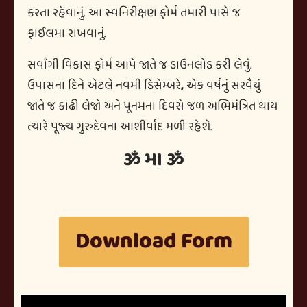
કરતા રહેવાનું. આ સ્વનિરીક્ષણ ફોર્મ તમારી પાસે જ
ફાઈલમા રાખવાનું.
સર્વાંગી વિકાસ ફોર્મ આપે જાતે જ ડાઉનલોડ કરી લેવું
.
ઉપાસના દિને એટલે નવમી ડિસેમ્બરે
,
એક વર્ષનું સરવૈયું
જાતે જ કાઢી લેજો અને પૂનમના દિવસે જળ અભિમંત્રિત થાય
ત્યારે પૂજ્ય ગુરુદેવના આશીર્વાદ મળી રહેશે.
ૐ મા ૐ
Download Form