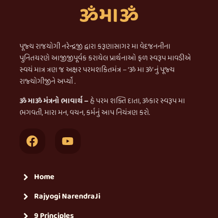
પૂજ્ય રાજયોગી નરેન્દ્રજી દ્વારા કરૂણાસાગર મા વેદજનનીના
પુનિતચરણે આજીજીપૂર્વક કરાયેલ પ્રાર્થનાઓ ફળ સ્વરૂપ માવડીએ
સ્વયં માત્ર ત્રણ જ અક્ષર પરમશકિતમંત્ર – ‘ૐ મા ૐ’ નું પૂજ્ય
રાજ્યોગીજીને અર્પ્યો .
ૐ માૐ મંત્રનો ભાવાર્થ –
હે પરમ શક્તિ દાતા, ૐકાર સ્વરૂપ મા
ભગવતી, મારા મન, વચન, કર્મનું આપ નિયંત્રણ કરો.
Home
Rajyogi NarendraJi
9 Principles