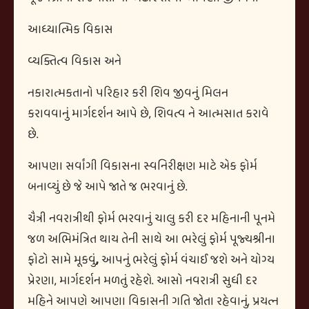
આધ્યાત્મિક વિકાસ
વ્યક્તિત્વ વિકાસ અને
નકારાત્મકતાનો પરિહાર કરી શિવ જીવનું મિલન
કરાવવાનું
માર્ગદર્શન આપે છે
,
શિવત્વ ને આત્મસાત કરાવે
છે.
આપણા સર્વાંગી વિકાસના સ્વનિરીક્ષણ માટે એક ફોર્મ
બનાવ્યું છે જે આપે જાતે જ ભરવાનું છે.
ચૈત્રી નવરાત્રીથી ફોર્મ ભરવાનું ચાલુ કરી દર મહિનાની પૂનમે
જળ અભિમંત્રિત થાય તેની સાથે આ ભરેલું ફોર્મ પૂજ્યશ્રીના
ફોટો સામે મૂકવું
,
આપનું ભરેલું ફોર્મ વંચાઈ જશે અને યોગ્ય
પ્રેરણા, માર્ગદર્શન મળતું રહેશે. આસો નવરાત્રી સુધી દર
મહિને આપણે આપણા વિકાસની ગતિ જોતા રહેવાનું
,
પ્રયત્ન