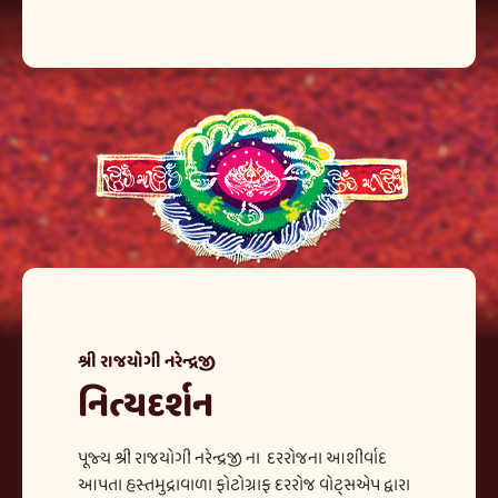
શ્રી રાજયોગી નરેન્દ્રજી
નિત્યદર્શન
પૂજ્ય શ્રી રાજયોગી નરેન્દ્રજી ના દરરોજના આશીર્વાદ
આપતા હસ્તમુદ્રાવાળા ફોટોગ્રાફ દરરોજ વોટ્સએપ દ્વારા