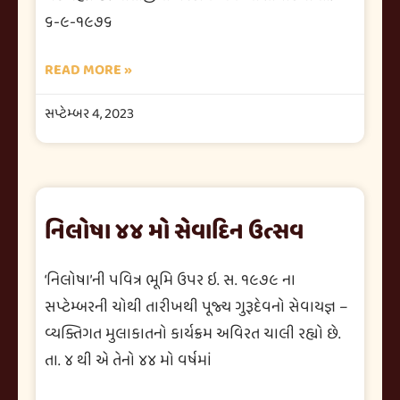
૬-૯-૧૯૭૬
READ MORE »
સપ્ટેમ્બર 4, 2023
નિલોષા ૪૪ મો સેવાદિન ઉત્સવ
‘નિલોષા’ની પવિત્ર ભૂમિ ઉપર ઇ. સ. ૧૯૭૯ ના
સપ્ટેમ્બરની ચોથી તારીખથી પૂજ્ય ગુરૂદેવનો સેવાયજ્ઞ –
વ્યક્તિગત મુલાકાતનો કાર્યક્રમ અવિરત ચાલી રહ્યો છે.
તા. ૪ થી એ તેનો ૪૪ મો વર્ષમાં