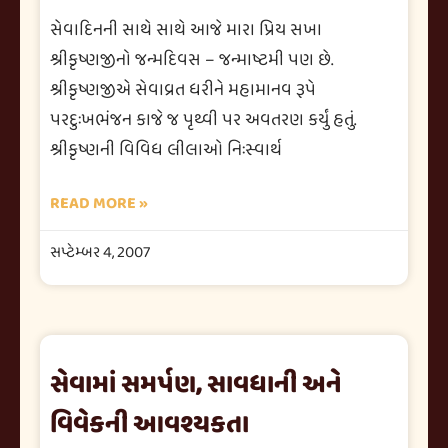
સેવાદિનની સાથે સાથે આજે મારા પ્રિય સખા
શ્રીકૃષ્ણજીનો જન્મદિવસ – જન્માષ્ટમી પણ છે.
શ્રીકૃષ્ણજીએ સેવાવ્રત ધરીને મહામાનવ રૂપે
પરદુઃખભંજન કાજે જ પૃથ્વી પર અવતરણ કર્યું હતું.
શ્રીકૃષ્ણની વિવિધ લીલાઓ નિઃસ્વાર્થ
READ MORE »
સપ્ટેમ્બર 4, 2007
સેવામાં સમર્પણ, સાવધાની અને
વિવેકની આવશ્યકતા