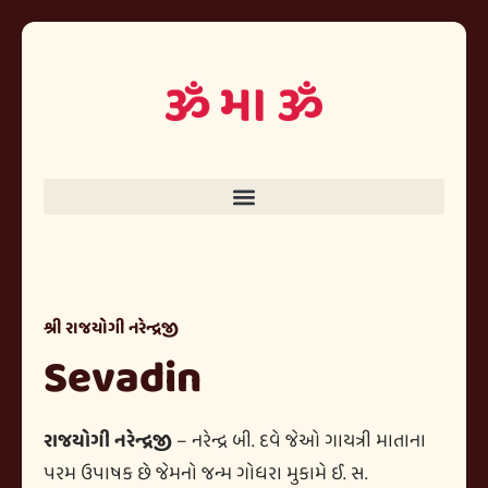
શ્રી રાજયોગી નરેન્દ્રજી
Sevadin
રાજયોગી નરેન્દ્રજી
– નરેન્દ્ર બી. દવે જેઓ ગાયત્રી માતાના
પરમ ઉપાષક છે જેમનો જન્મ ગોધરા મુકામે ઈ. સ.