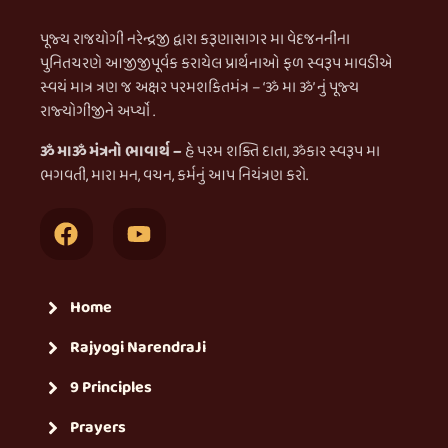
પૂજ્ય રાજયોગી નરેન્દ્રજી દ્વારા કરૂણાસાગર મા વેદજનનીના
પુનિતચરણે આજીજીપૂર્વક કરાયેલ પ્રાર્થનાઓ ફળ સ્વરૂપ માવડીએ
સ્વયં માત્ર ત્રણ જ અક્ષર પરમશકિતમંત્ર – ‘ૐ મા ૐ’ નું પૂજ્ય
રાજ્યોગીજીને અર્પ્યો .
ૐ માૐ મંત્રનો ભાવાર્થ –
હે પરમ શક્તિ દાતા, ૐકાર સ્વરૂપ મા
ભગવતી, મારા મન, વચન, કર્મનું આપ નિયંત્રણ કરો.
Home
Rajyogi NarendraJi
9 Principles
Prayers