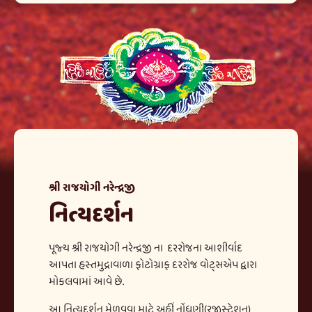
શ્રી રાજયોગી નરેન્દ્રજી
નિત્યદર્શન
પૂજ્ય શ્રી રાજયોગી નરેન્દ્રજી ના દરરોજના આશીર્વાદ
આપતા હસ્તમુદ્રાવાળા ફોટોગ્રાફ દરરોજ વોટ્સએપ દ્વારા
મોકલવામાં આવે છે.
આ નિત્યદર્શન મેળવવા માટે અહીં નોંધણી(રજીસ્ટ્રેશન)