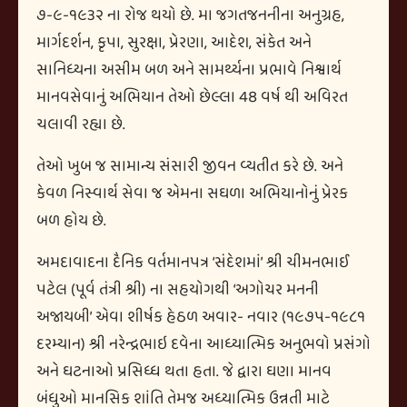
૭-૯-૧૯૩૨ ના રોજ થયો છે. મા જગતજનનીના અનુગ્રહ,
માર્ગદર્શન, કૃપા, સુરક્ષા, પ્રેરણા, આદેશ, સંકેત અને
સાનિધ્યના અસીમ બળ અને સામર્થ્યના પ્રભાવે નિશ્વાર્થ
માનવસેવાનું અભિયાન તેઓ છેલ્લા 48 વર્ષ થી અવિરત
ચલાવી રહ્યા છે.
તેઓ ખુબ જ સામાન્ય સંસારી જીવન વ્યતીત કરે છે. અને
કેવળ નિસ્વાર્થ સેવા જ એમના સઘળા અભિયાનોનું પ્રેરક
બળ હોય છે.
અમદાવાદના દૈનિક વર્તમાનપત્ર ‘સંદેશમાં’ શ્રી ચીમનભાઈ
પટેલ (પૂર્વ તંત્રી શ્રી) ના સહયોગથી ‘અગોચર મનની
અજાયબી’ એવા શીર્ષક હેઠળ અવાર- નવાર (૧૯૭૫-૧૯૮૧
દરમ્યાન) શ્રી નરેન્દ્રભાઇ દવેના આધ્યાત્મિક અનુભવો પ્રસંગો
અને ઘટનાઓ પ્રસિધ્ધ થતા હતા. જે દ્વારા ઘણા માનવ
બંધુઓ માનસિક શાંતિ તેમજ અધ્યાત્મિક ઉન્નતી માટે