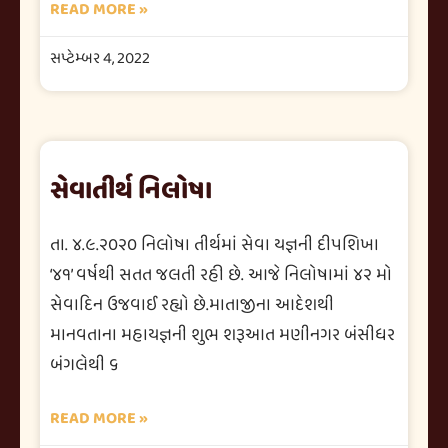
READ MORE »
સપ્ટેમ્બર 4, 2022
સેવાતીર્થ નિલોષા
તા. ૪.૯.૨૦૨૦ નિલોષા તીર્થમાં સેવા યજ્ઞની દીપશિખા
‘૪૧’ વર્ષથી સતત જલતી રહી છે. આજે નિલોષામાં ૪૨ મો
સેવાદિન ઉજવાઈ રહ્યો છે.માતાજીના આદેશથી
માનવતાના મહાયજ્ઞની શુભ શરૂઆત મણીનગર બંસીધર
બંગલેથી ૬
READ MORE »