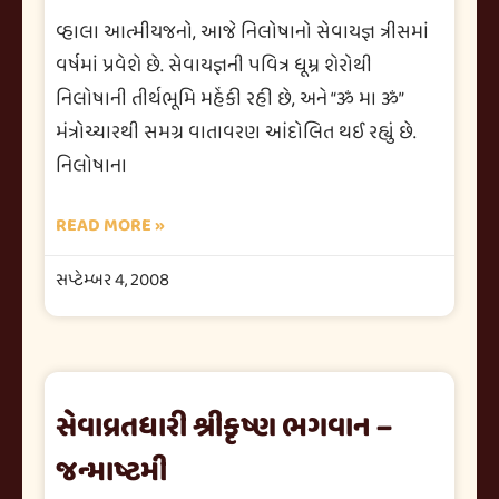
વ્હાલા આત્મીયજનો, આજે નિલોષાનો સેવાયજ્ઞ ત્રીસમાં
વર્ષમાં પ્રવેશે છે. સેવાયજ્ઞની પવિત્ર ધૂમ્ર શેરોથી
નિલોષાની તીર્થભૂમિ મહેંકી રહી છે, અને “ૐ મા ૐ”
મંત્રોચ્ચારથી સમગ્ર વાતાવરણ આંદોલિત થઈ રહ્યું છે.
નિલોષાના
READ MORE »
સપ્ટેમ્બર 4, 2008
સેવાવ્રતધારી શ્રીકૃષ્ણ ભગવાન –
જન્માષ્ટમી