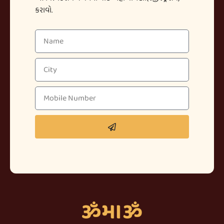
કરાવો.