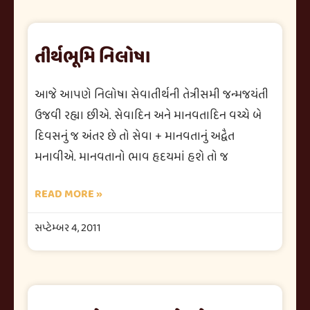
તીર્થભૂમિ નિલોષા
આજે આપણે નિલોષા સેવાતીર્થની તેત્રીસમી જન્મજયંતી
ઉજવી રહ્યા છીએ. સેવાદિન અને માનવતાદિન વચ્ચે બે
દિવસનું જ અંતર છે તો સેવા + માનવતાનું અદ્વૈત
મનાવીએ. માનવતાનો ભાવ હૃદયમાં હશે તો જ
READ MORE »
સપ્ટેમ્બર 4, 2011