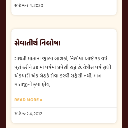
સપ્ટેમ્બર 4, 2020
સેવાતીર્થ નિલોષા
ગાયત્રી માતાના વ્હાલા બાળકો, નિલોષા આજે ૩૩ વર્ષ
પૂરાં કરીને ૩૪ માં વર્ષમાં પ્રવેશી રહ્યું છે. તેત્રીસ વર્ષ સુધી
એકધારી એક બેઠકે સેવા કરવી સહેલી નથી. માત્ર
માતાજીની કૃપા હોય,
READ MORE »
સપ્ટેમ્બર 4, 2012