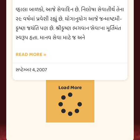
વ્હાલા બાળકો, આજે સેવાદિન છે. નિલોષા સેવાતીર્થ તેના
૨૯ વર્ષમાં પ્રવેશી રહ્યું છે. યોગાનુયોગ આજે જન્માષ્ટમી-
કૃષ્ણ જયંતિ પણ છે. શ્રીકૃષ્ણ ભગવાન ‘સેવા’ના મૂર્તિમંત
સ્વરૂપ હતા. માનવ સેવા માટે જ અને
READ MORE »
સપ્ટેમ્બર 4, 2007
Load More