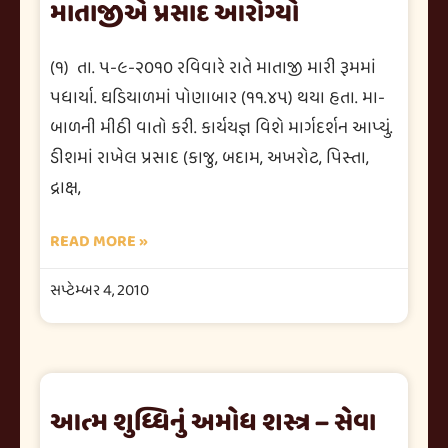
માતાજીએ પ્રસાદ આરોગ્યો
(૧) તા. ૫-૯-૨૦૧૦ રવિવારે રાતે માતાજી મારી રૂમમાં
પધાર્યા. ઘડિયાળમાં પોણાબાર (૧૧.૪૫) થયા હતા. મા-
બાળની મીઠી વાતો કરી. કાર્યયજ્ઞ વિશે માર્ગદર્શન આપ્યું.
ડીશમાં રાખેલ પ્રસાદ (કાજુ, બદામ, અખરોટ, પિસ્તા,
દ્રાક્ષ,
READ MORE »
સપ્ટેમ્બર 4, 2010
આત્મ શુધ્ધિનું અમોધ શસ્ત્ર – સેવા