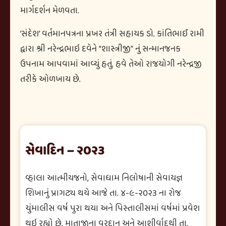
માર્ગદર્શન મેળવતા.
‘સંદેશ’ વર્તમાનપત્રના પ્રખર તંત્રી સહાયક ડો. કાંતિભાઈ રામી
દ્વારા શ્રી નરેન્દ્રભાઇ દવેને “શાસ્ત્રીજી” નું સન્માનજનક
ઉપનામ આપવામાં આવ્યું હતું. હવે તેઓ રાજયોગી નરેન્દ્રજી
તરીકે ઓળખાય છે.
સેવાદિન – ૨૦૨૩
વ્હાલા આત્મીયજનો, સેવાધામ નિલોષાની સેવાયજ્ઞ
શિખાનું પ્રાગટ્ય થયે આજે તા. ૪-૯-૨૦૨૩ ના રોજ
ચુંમાલીસ વર્ષ પુરા થયા અને પિસ્તાલીસમાં વર્ષમાં પ્રવેશ
થઇ રહ્યો છે. માતાજીના વરદાન અને આશીર્વાદથી તા.