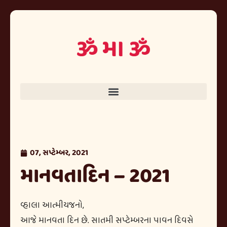
07, સપ્ટેમ્બર, 2021
માનવતાદિન – 2021
વ્હાલા આત્મીયજનો,
આજે માનવતા દિન છે. સાતમી સપ્ટેમ્બરના પાવન દિવસે