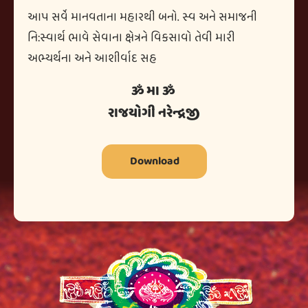
આપ સર્વે માનવતાના મહારથી બનો. સ્વ અને સમાજની
નિ:સ્વાર્થ ભાવે સેવાના ક્ષેત્રને વિકસાવો તેવી મારી
અભ્યર્થના અને આશીર્વાદ સહ
ૐ મા ૐ
રાજયોગી નરેન્દ્રજી
Download