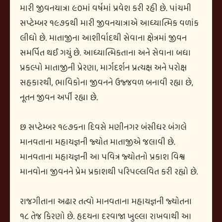
મારી જીવનયાત્રા ૯૦માં વર્ષમાં પ્રવેશ કરી રહી છે. પાંચમી
સપ્ટેમ્બર ૧૯૭૬થી મારી જીવનયાત્રાએ આધ્યાત્મિક વળાંક
લીધો છે. માતાજીના આશીર્વાદથી સેવાના ક્ષેત્રમાં જીવન
સમર્પિત થઈ ગયું છે. આધ્યાત્મિકતાના અને સેવાના બધા
પ્રકલ્પો માતાજીની પ્રેરણા, માર્ગદર્શન પ્રત્યક્ષ અને પરોક્ષ
સહકારથી, ભાવિકોના જીવનને ઉજ્જવળ બનાવી રહ્યા છે,
નૂતન જીવન અર્પી રહ્યા છે.
છ સપ્ટેમ્બર ૧૯૭૬ના દિવસે મણીનગર બંસીધર બંગલે
માનવતાના મહાયજ્ઞની જ્યોત માતાજીએ જલાવી છે.
માનવતાના મહાયજ્ઞની આ પવિત્ર જ્યોતનો પ્રકાશ વિશ્વ
માનવોના જીવનને પ્રેમ પ્રકાશથી પરિપલ્લવિત કરી રહ્યો છે.
રાજગીતાના અઢાર તત્વો માનવતાના મહાયજ્ઞની જ્યોતના
૧૮ તેજ કિરણો છે. હૃદયના દરવાજા ખુલ્લા રાખવાથી આ