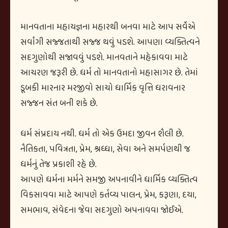
માનવતાના મહાયજ્ઞના મહારથી બનવા માટે આપ સર્વેએ
સર્વાંગી સજ્જતાથી સજ્જ થવું પડશે. આપણા વ્યક્તિત્વને
સદગુણોથી સજાવવું પડશે. માનવતાને મહેકાવવા માટે
આચરણ જરૂરી છે. ધર્મ તો માનવતાનો મહાસાગર છે. તેમાં
ડૂબકી મારનાર મરજીવો સાચો ધાર્મિક વૃત્તિ ધરાવનાર
સજ્જન સંત બની શકે છે.
ધર્મ સંપ્રદાય નથી. ધર્મ તો એક ઉમદા જીવન શૈલી છે.
નૈતિકતા, પવિત્રતા, પ્રેમ, શ્રધ્ધા, સેવા અને સમર્પણથી જ
ધર્મનું તેજ પ્રકાશી રહે છે.
આપણે ધર્મના મર્મને સમજી અપનાવીને ધાર્મિક વ્યક્તિત્વ
વિકસાવવા માટે આપણે કર્તવ્ય પાલન, પ્રેમ, કરૂણા, દયા,
સમભાવ, સંવેદના જેવા સદગુણો અપનાવવા જોઈએ.