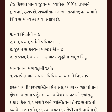
તેજ કિરણો માનવ જીવનમાં વ્યાપેલા વિવિધ તમસને
હટાવશે, હરાવશે. રાજગીતાના અઢાર તત્વો જીવન યાત્રાને
શિવ સામીપ્ય કરાવવા સક્ષમ છે.
૧. નવ સિદ્ધાંતો – ૯
૨. મન, વચન, કર્મની પવિત્રતા – ૩
૩. જીવન સાફલ્યની માસ્ટર કી – ૪
૪. સત્સંગ, ઉપાસના – ૨ અંતર શુદ્ધીના અમૃત બિંદુ.
માનવતાના મહાયજ્ઞની જ્યોત
૧. સમર્પણ અને સેવાના વિવિધ આયામોને વિકસાવે
દરેક ગાયત્રી પરમશક્તિના ઉપાસક, પ્યારા બાળક પોતાના
ક્ષેત્રમાં પોતાના વર્તુળમાં આ પવિત્ર માનવતાની જ્યોતનું
પ્રકાશ ફેલાવે, પ્રસરાવે અને વ્યક્તિત્વના તેમજ સમાજમાં
વ્યાપેલા તમસને દૂર કરવા પ્રયત્ન કરે તેવી મારી પ્રાર્થના છે.