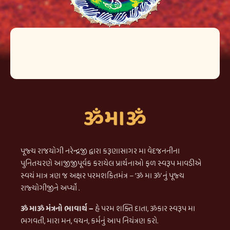
પૂજ્ય રાજયોગી નરેન્દ્રજી દ્વારા કરૂણાસાગર મા વેદજનનીના
પુનિતચરણે આજીજીપૂર્વક કરાયેલ પ્રાર્થનાઓ ફળ સ્વરૂપ માવડીએ
સ્વયં માત્ર ત્રણ જ અક્ષર પરમશકિતમંત્ર – ‘ૐ મા ૐ’ નું પૂજ્ય
રાજ્યોગીજીને અર્પ્યો .
ૐ માૐ મંત્રનો ભાવાર્થ –
હે પરમ શક્તિ દાતા, ૐકાર સ્વરૂપ મા
ભગવતી, મારા મન, વચન, કર્મનું આપ નિયંત્રણ કરો.